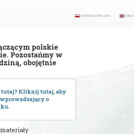
WERSJA POLSKA
ENGL
łączącym polskie
cie. Pozostańmy w
dziną, obojętnie
tutaj? Kliknij tutaj, aby
m wprowadzający o
ku.
 materiały