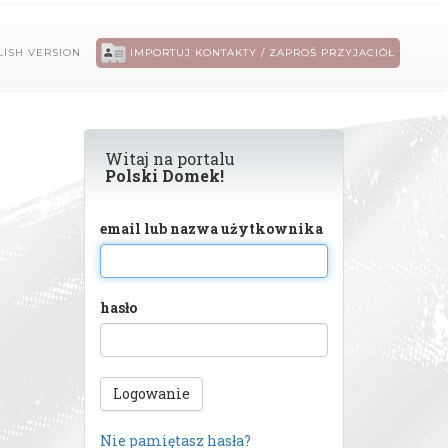
ISH VERSION
IMPORTUJ KONTAKTY / ZAPROŚ PRZYJACIÓŁ
Witaj na portalu
Polski Domek!
email lub nazwa użytkownika
hasło
Logowanie
Nie pamiętasz hasła?