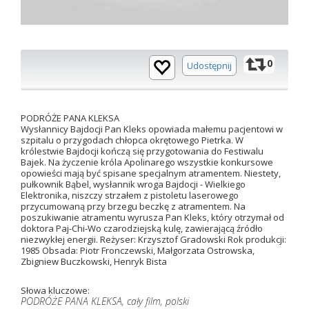
0
Udostępnij
PODRÓŻE PANA KLEKSA
Wysłannicy Bajdocji Pan Kleks opowiada małemu pacjentowi w
szpitalu o przygodach chłopca okrętowego Pietrka. W
królestwie Bajdocji kończą się przygotowania do Festiwalu
Bajek. Na życzenie króla Apolinarego wszystkie konkursowe
opowieści mają być spisane specjalnym atramentem. Niestety,
pułkownik Bąbel, wysłannik wroga Bajdocji - Wielkiego
Elektronika, niszczy strzałem z pistoletu laserowego
przycumowaną przy brzegu beczkę z atramentem. Na
poszukiwanie atramentu wyrusza Pan Kleks, który otrzymał od
doktora Paj-Chi-Wo czarodziejską kulę, zawierającą źródło
niezwykłej energii. Reżyser: Krzysztof Gradowski Rok produkcji:
1985 Obsada: Piotr Fronczewski, Małgorzata Ostrowska,
Zbigniew Buczkowski, Henryk Bista
Słowa kluczowe:
PODRÓŻE PANA KLEKSA, cały film, polski