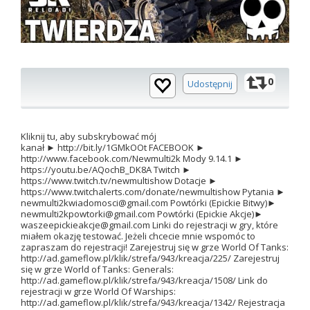
0
Udostępnij
Kliknij tu, aby subskrybować mój
kanał ► http://bit.ly/1GMkOOt FACEBOOK ►
http://www.facebook.com/Newmulti2k Mody 9.14.1 ►
https://youtu.be/AQochB_DK8A Twitch ►
https://www.twitch.tv/newmultishow Dotacje ►
https://www.twitchalerts.com/donate/newmultishow Pytania ►
newmulti2kwiadomosci@gmail.com Powtórki (Epickie Bitwy)►
newmulti2kpowtorki@gmail.com Powtórki (Epickie Akcje)►
waszeepickieakcje@gmail.com Linki do rejestracji w gry, które
miałem okazję testować. Jeżeli chcecie mnie wspomóc to
zapraszam do rejestracji! Zarejestruj się w grze World Of Tanks:
http://ad.gameflow.pl/klik/strefa/943/kreacja/225/ Zarejestruj
się w grze World of Tanks: Generals:
http://ad.gameflow.pl/klik/strefa/943/kreacja/1508/ Link do
rejestracji w grze World Of Warships:
http://ad.gameflow.pl/klik/strefa/943/kreacja/1342/ Rejestracja