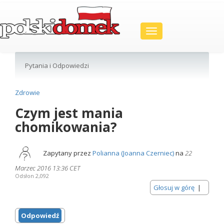
Toggle
navigation
Pytania i Odpowiedzi
Zdrowie
Czym jest mania
chomikowania?
Zapytany przez
Polianna (Joanna Czerniec)
na
22
Marzec 2016 13:36 CET
Odsłon 2,092
Głosuj w górę
|
Odpowiedź