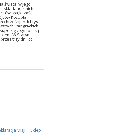
a świata, w jego
ie składano z nich
elitów. Większość
Ojców Kościoła
chrześcijan. Ichtys
wszych liter greckich
 wiąże się z symboliką
iekiem. W Starym
przez trzy dni, co
klaracja Misji
|
Sklep