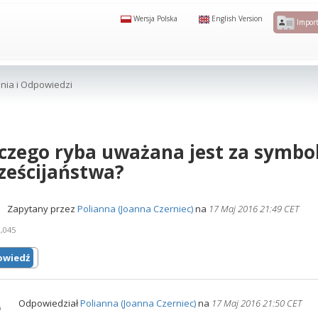
Wersja Polska
English Version
Import
nia i Odpowiedzi
czego ryba uważana jest za symbo
ześcijaństwa?
Zapytany przez
Polianna (Joanna Czerniec)
na
17 Maj 2016 21:49 CET
,045
wiedź
Odpowiedział
Polianna (Joanna Czerniec)
na
17 Maj 2016 21:50 CET