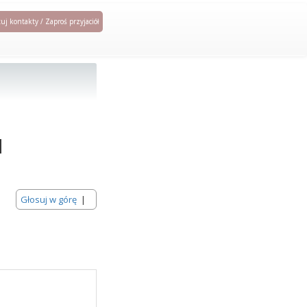
uj kontakty / Zaproś przyjaciół
l
Głosuj w górę
|