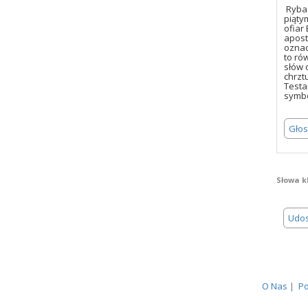
Ryba 
piąty
ofiar
apost
oznac
to ró
słów 
chrzt
Testa
symbo
Głos
Słowa k
Udos
Kontakt
|
O Nas
|
Po