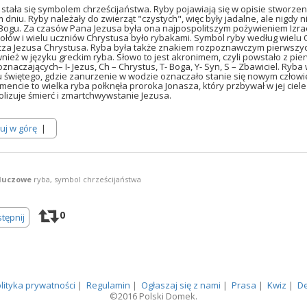
stała się symbolem chrześcijaństwa. Ryby pojawiają się w opisie stworzeni
m dniu. Ryby należały do zwierząt "czystych", więc były jadalne, ale nigdy n
 Bogu. Za czasów Pana Jezusa była ona najpospolitszym pożywieniem Izra
ołów i wielu uczniów Chrystusa było rybakami. Symbol ryby według wielu 
za Jezusa Chrystusa. Ryba była także znakiem rozpoznawczym pierwszych 
wnież w języku greckim ryba. Słowo to jest akronimem, czyli powstało z pier
oznaczających– I- Jezus, Ch – Chrystus, T- Boga, Y- Syn, S – Zbawiciel. Ryba
u świętego, gdzie zanurzenie w wodzie oznaczało stanie się nowym człow
mencie to wielka ryba połknęła proroka Jonasza, który przbywał w jej ciele 
lizuje śmierć i zmartchwywstanie Jezusa.
uj w górę
|
luczowe
ryba, symbol chrześcijaństwa
0
tępnij
lityka prywatności
|
Regulamin
|
Ogłaszaj się z nami
|
Prasa
|
Kwiz
|
De
©2016 Polski Domek.