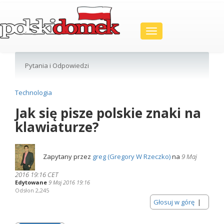
Toggle
navigation
Pytania i Odpowiedzi
Technologia
Jak się pisze polskie znaki na
klawiaturze?
Zapytany przez
greg (Gregory W Rzeczko)
na
9 Maj
2016 19:16 CET
Edytowane
9 Maj 2016 19:16
Odsłon 2,245
Głosuj w górę
|